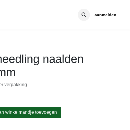
aanmelden
needling naalden
 mm
er verpakking
n winkelmandje toevoegen