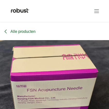
Overslaan naar inhoud
Alle producten