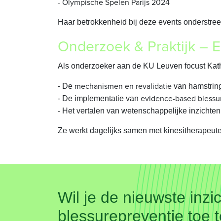
- Olympische Spelen Parijs 2024
Haar betrokkenheid bij deze events onderstree
Onderzoek & Praktijk – 
Als onderzoeker aan de KU Leuven focust Kath
mechanismen en revalidatie
- De
van hamstrin
evidence-based blessu
- De implementatie van
- Het vertalen van wetenschappelijke inzichte
Ze werkt dagelijks samen met kinesitherapeute
Wil je de nieuwste in
blessurepreventie toe t