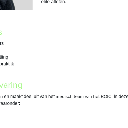
elite-atleten.
s
rs
tting
raktijk
varing
en
medisch team van het BOIC
en maakt deel uit van het
. In dez
waaronder: