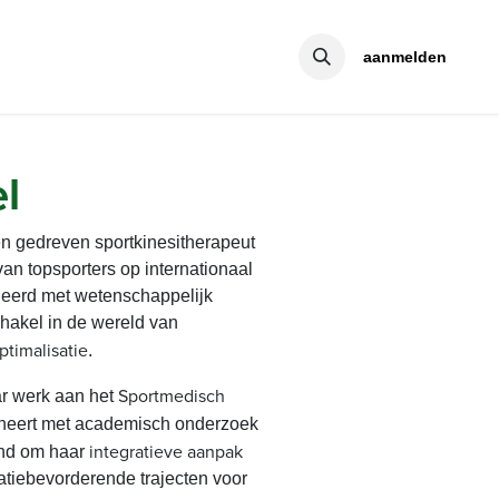
aanmelden
el
n gedreven sportkinesitherapeut
van topsporters op internationaal
neerd met wetenschappelijk
hakel in de wereld van
ptimalisatie
.
Sportmedisch
ar werk aan het
eert met academisch onderzoek
integratieve aanpak
kend om haar
statiebevorderende trajecten voor