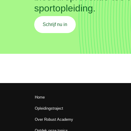
sportopleiding.
Schrijf nu in
Home
Opleidingstraject
Over Robust Academy
Ontdek onze topics