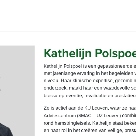
robust
ontdek onze topics
experts
contact
Kathelijn Polspo
Kathelijn Polspoel
is een gepassioneerde e
met jarenlange ervaring in het begeleiden 
niveau. Haar klinische expertise, gecombi
onderzoek, maakt haar een waardevolle sc
blessurepreventie, revalidatie en prestatieo
KU Leuven
Ze is actief aan de
, waar ze ha
Adviescentrum (SMAC – UZ Leuven)
combin
rond hamstringletsels. Kathelijn staat be
en haar rol in het creëren van veilige, pre