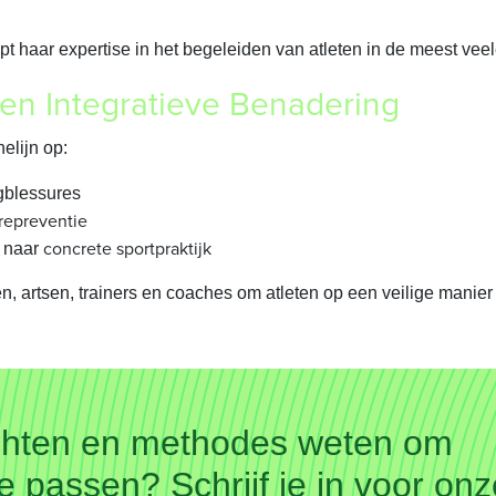
pt haar expertise in het begeleiden van atleten in de meest v
Een Integratieve Benadering
elijn op:
gblessures
repreventie
concrete sportpraktijk
n naar
n, artsen, trainers en coaches om atleten op een veilige manier
zichten en methodes weten om
e passen? Schrijf je in voor onz