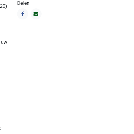
Delen
420)
n uw
t