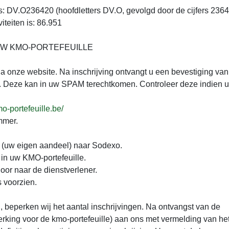
s: DV.O236420 (hoofdletters DV.O, gevolgd door de cijfers 236
teiten is: 86.951
UW KMO-PORTEFEUILLE
ia onze website. Na inschrijving ontvangt u een bevestiging va
.B. Deze kan in uw SPAM terechtkomen. Controleer deze indien u
o-portefeuille.be/
mmer.
s (uw eigen aandeel) naar Sodexo.
in uw KMO-portefeuille.
oor naar de dienstverlener.
s voorzien.
 beperken wij het aantal inschrijvingen. Na ontvangst van de
merking voor de kmo-portefeuille) aan ons met vermelding van he