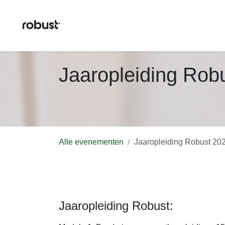
Overslaan naar inhoud
home
opleidingstraject
over 
Jaaropleiding Rob
Alle evenementen
Jaaropleiding Robust 20
Jaaropleiding Robust: