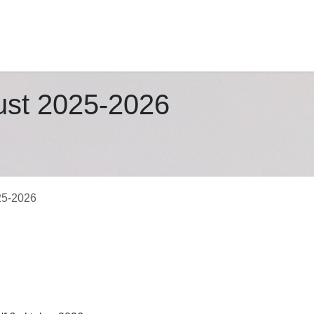
robust
ontdek onze topics
experts
contact
ust 2025-2026
25-2026