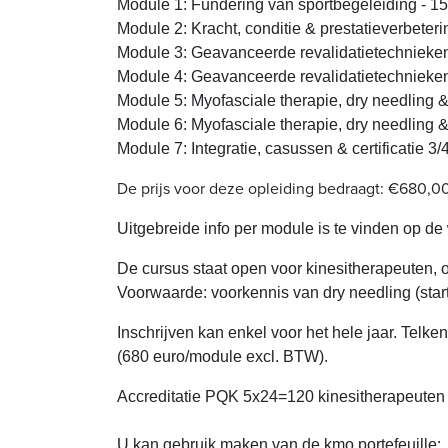
Module 1: Fundering van sportbegeleiding - 1
Module 2: Kracht, conditie & prestatieverbete
Module 3: Geavanceerde revalidatietechnieken
Module 4: Geavanceerde revalidatietechnieken &
Module 5: Myofasciale therapie, dry needling &
Module 6: Myofasciale
therapie, dry needling 
Module 7: Integratie, casussen & certificatie 3/
De prijs voor deze opleiding bedraagt: €680,0
Uitgebreide info per module is te vinden op de
De cursus staat open voor kinesitherapeuten, 
Voorwaarde: voorkennis van dry needling (start
Inschrijven kan enkel voor het hele jaar. Tel
(680 euro/module excl. BTW).
Accreditatie PQK 5x24=120 kinesitherapeuten 
U kan gebruik maken van de kmo portefeuille: