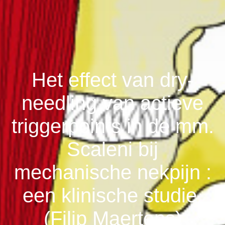
Het effect van dry-
needling van actieve
triggerpoints in de mm.
Scaleni bij
mechanische nekpijn :
een klinische studie.
(Filip Maertens)